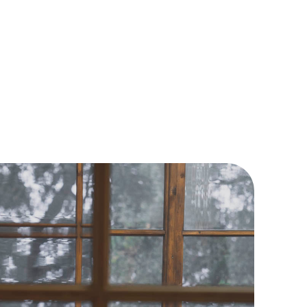
getti
Stagioni
Chi sono
Italiano
English
Deutsch